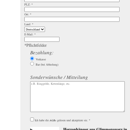
PLZ:
*
Ort:
*
Land:
*
E-Mail:
*
*
Pflichtfelder
Bezahlung:
Vorkasse
Bar (bei Abholung)
Sonderwünsche / Mitteilung
Ich habe die
gelesen und akzeptiere sie.
*
AGBs
Herzanhänger aus Glimmerquarz in