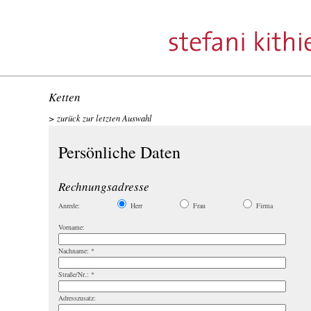
Ketten
zurück zur letzten Auswahl
Persönliche Daten
Rechnungsadresse
Anrede:
Herr
Frau
Firma
Vorname:
Nachname:
*
Straße/Nr.:
*
Adresszusatz: