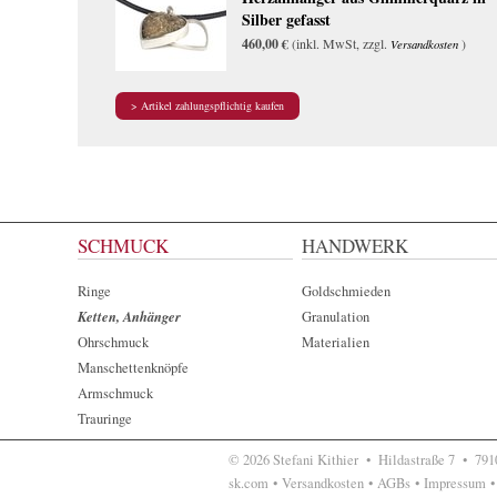
Silber gefasst
460,00 €
(inkl. MwSt, zzgl.
)
Versandkosten
SCHMUCK
HANDWERK
Ringe
Goldschmieden
Ketten, Anhänger
Granulation
Ohrschmuck
Materialien
Manschettenknöpfe
Armschmuck
Trauringe
© 2026 Stefani Kithier •
Hildastraße 7
•
7910
sk.com
•
Versandkosten
•
AGBs
•
Impressum