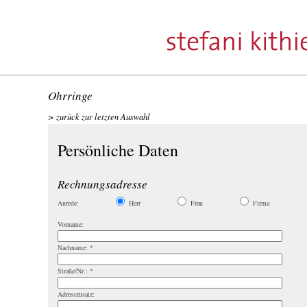
Ohrringe
zurück zur letzten Auswahl
Persönliche Daten
Rechnungsadresse
Anrede:
Herr
Frau
Firma
Vorname:
Nachname:
*
Straße/Nr.:
*
Adresszusatz: