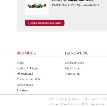
60,00 €
(inkl. MwSt, zzgl.
)
Versandkosten
SCHMUCK
HANDWERK
Ringe
Goldschmieden
Ketten, Anhänger
Granulation
Ohrschmuck
Materialien
Manschettenknöpfe
Armschmuck
Trauringe
© 2026 Stefani Kithier •
Hildastraße 7
•
7910
sk.com
•
Versandkosten
•
AGBs
•
Impressum