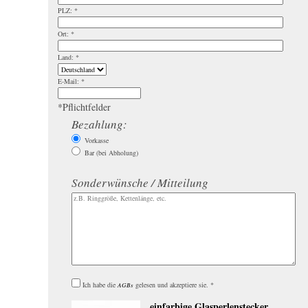
PLZ:
*
Ort:
*
Land:
*
E-Mail:
*
*
Pflichtfelder
Bezahlung:
Vorkasse
Bar (bei Abholung)
Sonderwünsche / Mitteilung
Ich habe die
gelesen und akzeptiere sie.
*
AGBs
einfarbige Glasperlenstecker