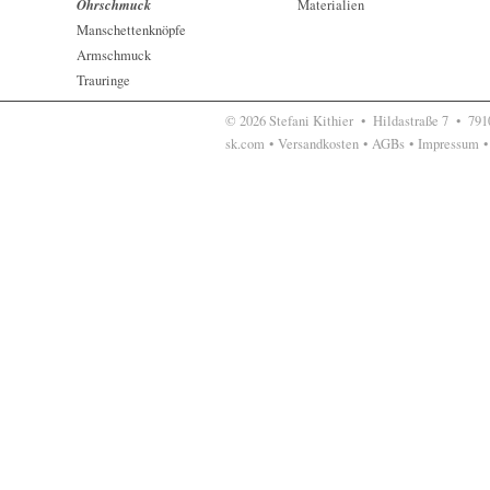
Ohrschmuck
Materialien
Manschettenknöpfe
Armschmuck
Trauringe
© 2026 Stefani Kithier •
Hildastraße 7
•
7910
sk.com
•
Versandkosten
•
AGBs
•
Impressum